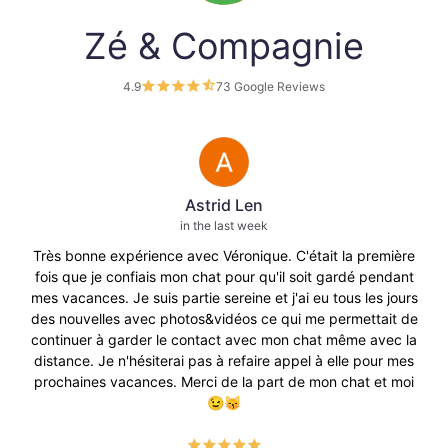
Zé & Compagnie
4.9
73 Google Reviews
Astrid Len
in the last week
Très bonne expérience avec Véronique. C'était la première
fois que je confiais mon chat pour qu'il soit gardé pendant
pre
mes vacances. Je suis partie sereine et j'ai eu tous les jours
ave
des nouvelles avec photos&vidéos ce qui me permettait de
p
continuer à garder le contact avec mon chat même avec la
t
distance. Je n'hésiterai pas à refaire appel à elle pour mes
vid
prochaines vacances. Merci de la part de mon chat et moi
😉😽